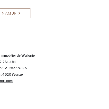
NAMUR
 immobilier de Wallonie
29.781.181
5 3631 9033 9096
/4, 4520 Wanze
mail.com